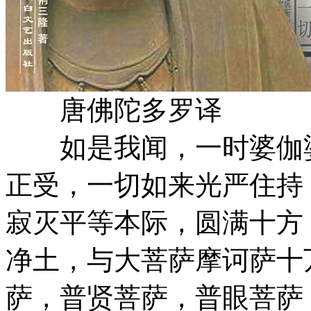
唐佛陀多罗译
如是我闻，一时婆伽婆
正受，一切如来光严住持
寂灭平等本际，圆满十方
净土，与大菩萨摩诃萨十
萨，普贤菩萨，普眼菩萨