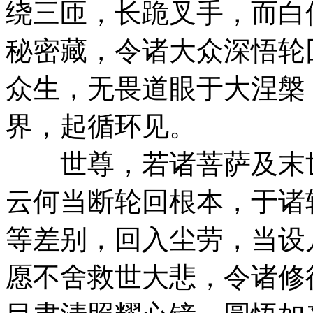
绕三匝，长跪叉手，而白
秘密藏，令诸大众深悟轮
众生，无畏道眼于大涅槃
界，起循环见。
世尊，若诸菩萨及末世
云何当断轮回根本，于诸
等差别，回入尘劳，当设
愿不舍救世大悲，令诸修