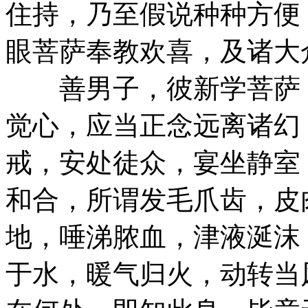
住持，乃至假说种种方便
眼菩萨奉教欢喜，及诸大
善男子，彼新学菩萨，
觉心，应当正念远离诸幻
戒，安处徒众，宴坐静室
和合，所谓发毛爪齿，皮
地，唾涕脓血，津液涎沫
于水，暖气归火，动转当