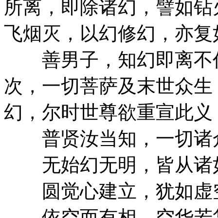
所离，即除诸幻，譬如钻
飞烟灭，以幻修幻，亦复
善男子，知幻即离不作
次，一切菩萨及末世众生
幻，尔时世尊欲重宣此义
普贤汝当知，一切诸
无始幻无明，皆从诸
圆觉心建立，犹如虚
依空而有相，空华若