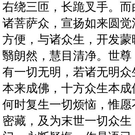
右绕三匝，长跪叉手。而
诸菩萨众，宣扬如来圆觉
方便，与诸众生，开发蒙
翳朗然，慧目清净。世尊
有一切无明，若诸无明众
本来成佛，十方众生本成
何时复生一切烦恼，惟愿
密藏，及为末世一切众生