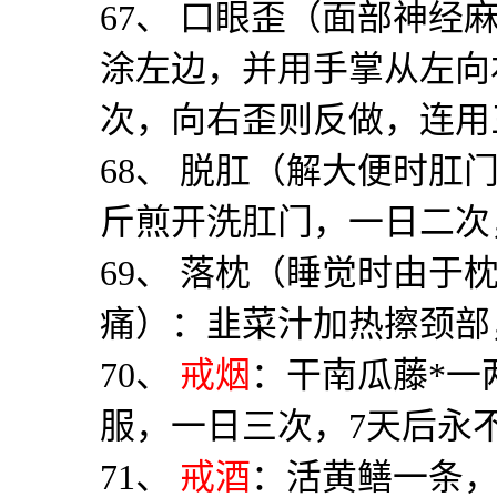
67
、 口眼歪（面部神经
涂左边，并用手掌从左向
次，向右歪则反做，连用
68
、 脱肛（解大便时肛
斤煎开洗肛门，一日二次
69
、 落枕（睡觉时由于
痛）：韭菜汁加热擦颈部
70
、
戒烟
：干南瓜藤
*
一
服，一日三次，
7
天后永
71
、
戒酒
：活黄鳝一条