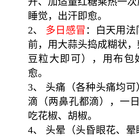
开、加适量红糖乘热一次
睡觉，出汗即愈。
2
、
多日感冒
：白天用法
前，用大蒜头捣成糊状，
豆粒大即可），用布包
愈。
3
、 头痛（各种头痛均
滴（两鼻孔都滴），一
吃花椒、胡椒。
4
、 头晕（头昏眼花、