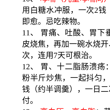
用白糖水冲服，一次
2
钱
即愈。忌吃辣物。
11
、 胃痛、吐酸、胃下
皮烧焦，再加一碗水烧开
次，连用
7
天可根治。
12
、 胃、十二脂肠溃疡
粉半斤炒焦，一起抖匀
钱（约半调羹），一日二
付。