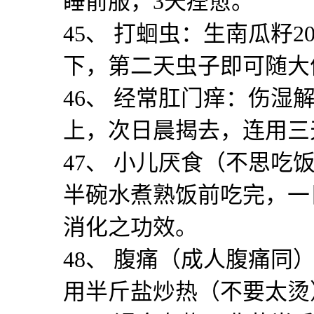
睡前服，
3
天痊愈。
45
、 打蛔虫：生南瓜籽
2
下，第二天虫子即可随大
46
、 经常肛门痒：伤湿
上，次日晨揭去，连用三
47
、 小儿厌食（不思吃
半碗水煮熟饭前吃完，一
消化之功效。
48
、 腹痛（成人腹痛同
用半斤盐炒热（不要太烫