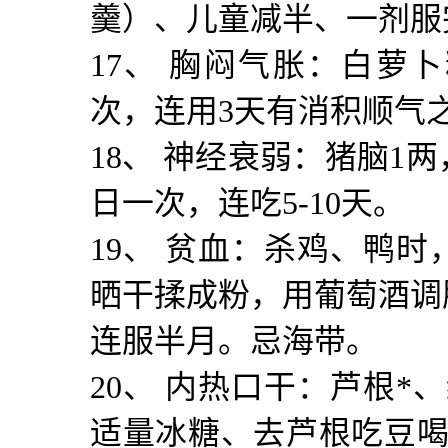
羹）、儿童减半、一剂服
17
、 胸闷气胀：白萝卜
次，连用
3
天有消积顺气
18
、 神经衰弱：猪脑
1
两
日一次，连吃
5-10
天。
19
、 贫血：杀鸡、鸭时
晒干揉成粉，用葡萄酒调
连服半月。忌海带。
20
、 内热口干：芦根
*
、
适量冰糖、去芦根吃豆