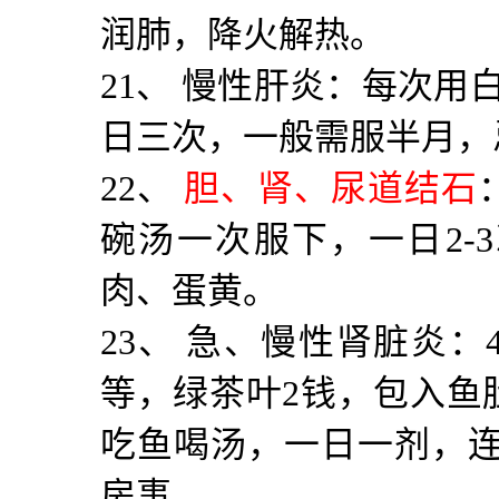
润肺，降火解热。
21
、 慢性肝炎：每次用
日三次，一般需服半月，
22
、
胆、肾、尿道结石
碗汤一次服下，一日
2-3
肉、蛋黄。
23
、 急、慢性肾脏炎：
等，绿茶叶
2
钱，包入鱼
吃鱼喝汤，一日一剂，
房事。