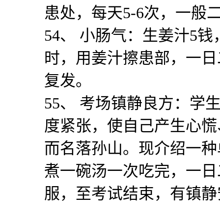
患处，每天
5-6
次，一般
54
、 小肠气：生姜汁
5
钱
时，用姜汁擦患部，一日
复发。
55
、 考场镇静良方：学
度紧张，使自己产生心慌
而名落孙山。现介绍一种
煮一碗汤一次吃完，一日
服，至考试结束，有镇静