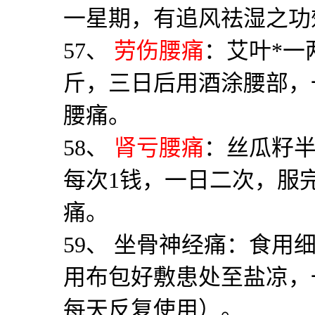
一星期，有追风祛湿之功
57
、
劳伤腰痛
：艾叶
*
一
斤，三日后用酒涂腰部，
腰痛。
58
、
肾亏腰痛
：丝瓜籽
每次
1
钱，一日二次，服
痛。
59
、 坐骨神经痛：食用
用布包好敷患处至盐凉，
每天反复使用）。