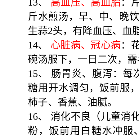
13
、
高血压、高血脂
：
斤水煎汤，早、中、晚
生蒜
2
头，有降血压、血
14
、
心脏病、冠心病
：
碗汤服下，一日二次，需
15
、 肠胃炎、腹泻：每
糖用开水调匀，饭前服
柿子、香蕉、油腻。
16
、 消化不良（儿童消
粉，饭前用白糖水冲服