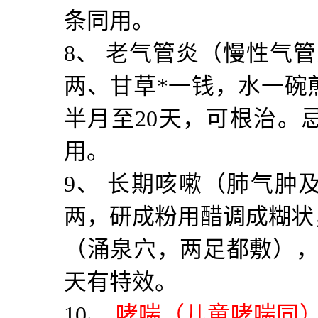
条同用。
8
、 老气管炎（慢性气
两、甘草
*
一钱，水一碗
半月至
20
天，可根治。
用。
9
、 长期咳嗽（肺气肿
两，研成粉用醋调成糊状
（涌泉穴，两足都敷）
天有特效。
10
、
哮喘（儿童哮喘同