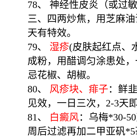
78
、 神经性皮炎（或过
三、四两炒焦，用芝麻油
天有特效。
79
、
湿疹
(
皮肤起红点、
成粉，用醋调匀涂患处，
忌花椒、胡椒。
80
、
风疹块、痱子
：鲜
见效，一日三次，
2-3
天
81
、
白癜风
：乌梅
*30-50
周后过滤再加二甲亚矾
*5