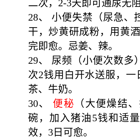
二次，
2-3
天即可通尿无
28
、 小便失禁（尿急、
干，炒黄研成粉，用黄
完即愈。忌姜、辣。
29
、 尿频（小便次数多
次
2
钱用白开水送服，一
茶、牛奶。
30
、
便秘
（大便燥结、
碗，加入猪油
5
钱和适量
效，
3
日可愈。