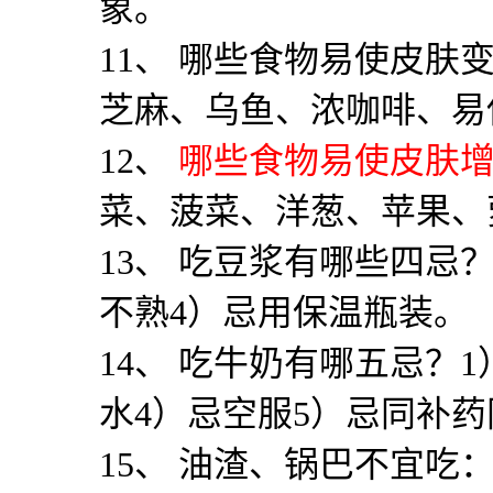
象。
11
、 哪些食物易使皮肤
芝麻、乌鱼、浓咖啡、易
12
、
哪些食物易使皮肤
菜、菠菜、洋葱、苹果、
13
、 吃豆浆有哪些四忌
不熟
4
）忌用保温瓶装。
14
、 吃牛奶有哪五忌？
1
水
4
）忌空服
5
）忌同补药
15
、 油渣、锅巴不宜吃