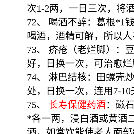
次
1-2
两，一日三次，将
72
、 喝酒不醉：葛根
*1
喝酒，酒精可解，所以人
73
、 疥疮（老烂脚）：
好，日换一次，可治愈烂
74
、 淋巴结核：田螺壳
处，日换一次，连用
7-10
75
、
长寿保健药酒
：磁
*
各一两，浸白酒或黄酒
酒，如常饮能使老人面部