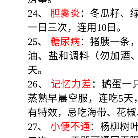
24
、
胆囊炎
：冬瓜籽、
一日三次，连用
10
日。
25
、
糖尿病
：猪胰一条
油、盐和调料（勿加酒
天。
26
、
记忆力差
：鹅蛋一
蒸熟早晨空服，连吃
5
天
有特效，忌吃海带、花椒
27
、
小便不通
：杨柳树