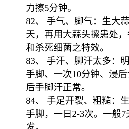
力擦
5
分钟。
82
、 手气、脚气：生大
天，再用大蒜头擦患处，
和杀死细菌之特效。
83
、 手汗、脚汗太多：
手脚、一次
10
分钟、浸后
后手脚汗正常。
84
、 手足开裂、粗糙：
手脚，一日
2-3
次。一般
7
发。