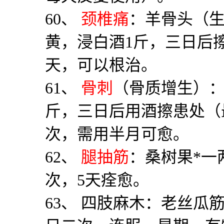
60
、
颈椎痛
：羊骨头（
黄，浸白酒
1
斤，三日后
天，可以根治。
61
、
骨刺
（骨质增生）
斤，三日后用酒擦患处（
次，需用半月可愈。
62
、
腿抽筋
：桑树果
*
一
次，
5
天痊愈。
63
、 四肢麻木：老丝瓜