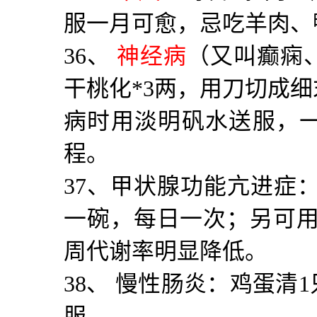
服一月可愈，忌吃羊肉、
36
、
神经病
（又叫癫痫
干桃化
*3
两，用刀切成细
病时用淡明矾水送服，
程。
37
、甲状腺功能亢进症
一碗，每日一次；另可
周代谢率明显降低。
38
、 慢性肠炎：鸡蛋清
1
服。