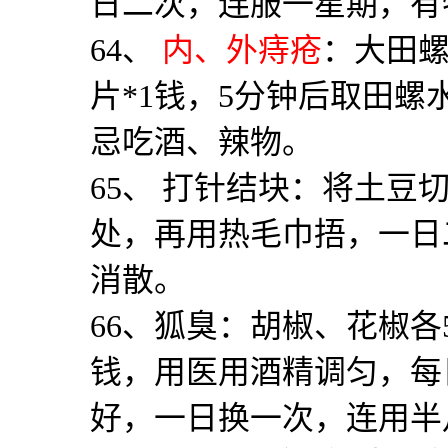
日二次，连服一星期，有
64
、
内、外痔疮
：大田
片
*1
钱，
5
分钟后取田螺
忌吃酒、辣物。
65
、 打针结块：将土豆
处，再用热毛巾捂，一日
消散。
66
、狐臭：胡椒、花椒各
钱，用医用酒精调匀，每
好，一日换一次，连用半