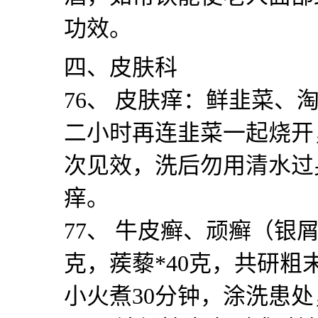
功效。
四、皮肤科
76
、 皮肤痒：鲜韭菜、
二小时再连韭菜一起烧开
次见效，洗后勿用清水过
痒。
77
、 牛皮癣、顽癣（银
克，蒺藜
*40
克，共研粗
小火煮
30
分钟，涂洗患处