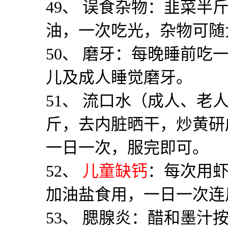
49
、 误食杂物：韭菜半
油，一次吃光，杂物可随
50
、 磨牙：每晚睡前吃
儿及成人睡觉磨牙。
51
、 流口水（成人、老
斤，去内脏晒干，炒黄研
一日一次，服完即可。
52
、
儿童缺钙
：每次用
加油盐食用，一日一次连
53
、 腮腺炎：醋和墨汁