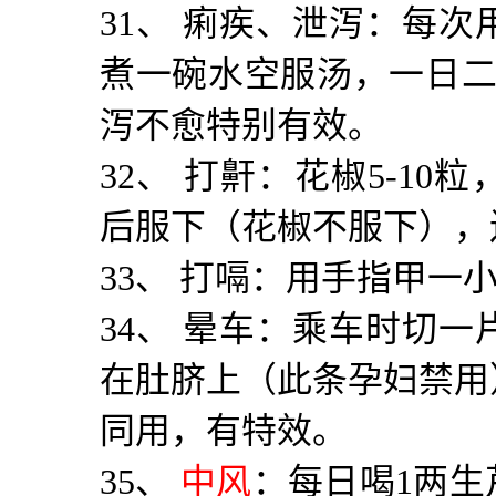
31
、 痢疾、泄泻：每次
煮一碗水空服汤，一日
泻不愈特别有效。
32
、 打鼾：花椒
5-10
粒
后服下（花椒不服下），
33
、 打嗝：用手指甲一
34
、 晕车：乘车时切一
在肚脐上（此条孕妇禁用
同用，有特效。
35
、
中风
：每日喝
1
两生