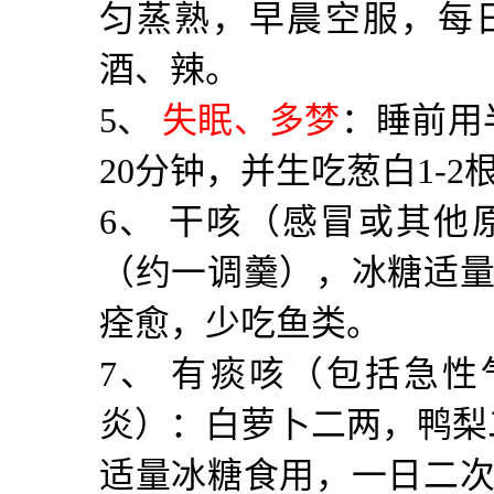
匀蒸熟，早晨空服，每
酒、辣。
5
、
失眠、多梦
：睡前用
20
分钟，并生吃葱白
1-2
6
、 干咳（感冒或其他
（约一调羹），冰糖适
痊愈，少吃鱼类。
7
、 有痰咳（包括急性
炎）：白萝卜二两，鸭梨
适量冰糖食用，一日二